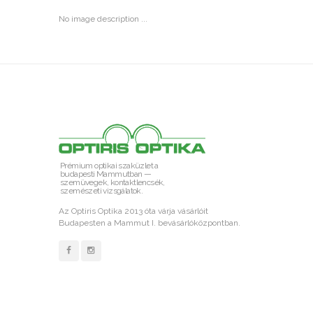
No image description ...
Prémium optikai szaküzlet a
budapesti Mammutban —
szemüvegek, kontaktlencsék,
szemészeti vizsgálatok.
Az Optiris Optika 2013 óta várja vásárlóit
Budapesten a Mammut I. bevásárlóközpontban.