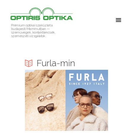
Prémium optikai szaküzlet a
budapesti Mammutban —
szemüvegek, kontaktlencsék,
szemészeti vizsgálatok.
Furla-min