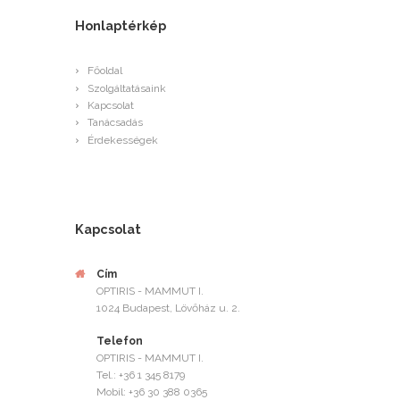
Honlaptérkép
Főoldal
Szolgáltatásaink
Kapcsolat
Tanácsadás
Érdekességek
Kapcsolat
Cím
OPTIRIS - MAMMUT I.
1024 Budapest, Lövőház u. 2.
Telefon
OPTIRIS - MAMMUT I.
Tel.: +36 1 345 8179
Mobil: +36 30 388 0365