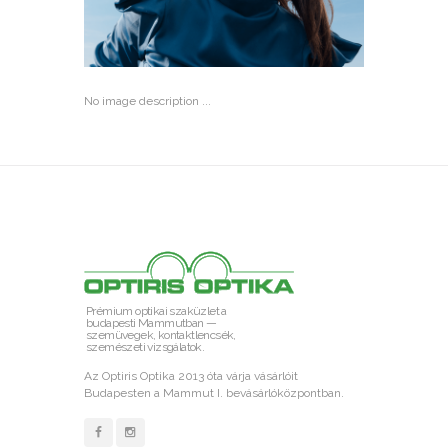
No image description ...
Prémium optikai szaküzlet a
budapesti Mammutban —
szemüvegek, kontaktlencsék,
szemészeti vizsgálatok.
Az Optiris Optika 2013 óta várja vásárlóit
Budapesten a Mammut I. bevásárlóközpontban.