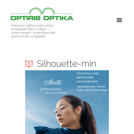
Prémium optikai szaküzlet a
budapesti Mammutban —
szemüvegek, kontaktlencsék,
szemészeti vizsgálatok.
Silhouette-min