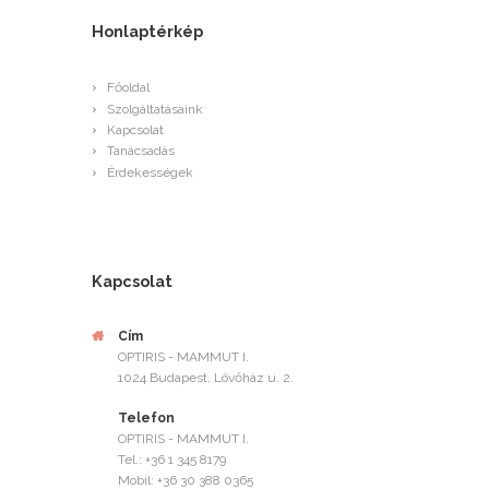
Honlaptérkép
Főoldal
Szolgáltatásaink
Kapcsolat
Tanácsadás
Érdekességek
Kapcsolat
Cím
OPTIRIS - MAMMUT I.
1024 Budapest, Lövőház u. 2.
Telefon
OPTIRIS - MAMMUT I.
Tel.: +36 1 345 8179
Mobil: +36 30 388 0365