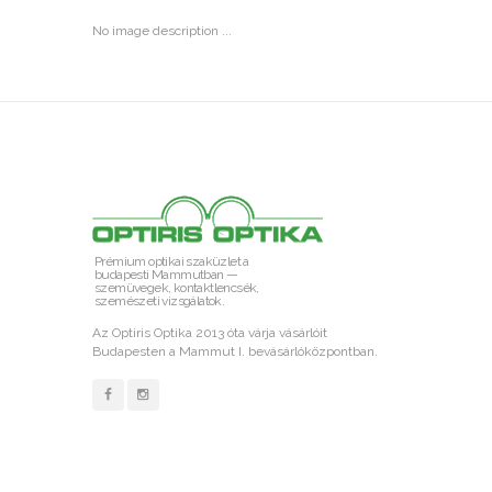
No image description ...
Prémium optikai szaküzlet a
budapesti Mammutban —
szemüvegek, kontaktlencsék,
szemészeti vizsgálatok.
Az Optiris Optika 2013 óta várja vásárlóit
Budapesten a Mammut I. bevásárlóközpontban.