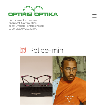
Prémium optikai szaküzlet a
budapesti Mammutban —
szemüvegek, kontaktlencsék,
szemészeti vizsgálatok.
Police-min