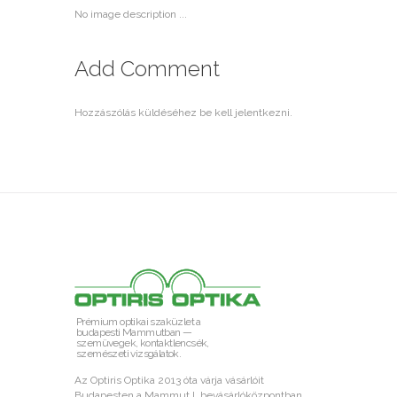
No image description ...
Add Comment
Hozzászólás küldéséhez
be kell jelentkezni
.
Prémium optikai szaküzlet a
budapesti Mammutban —
szemüvegek, kontaktlencsék,
szemészeti vizsgálatok.
Az Optiris Optika 2013 óta várja vásárlóit
Budapesten a Mammut I. bevásárlóközpontban.