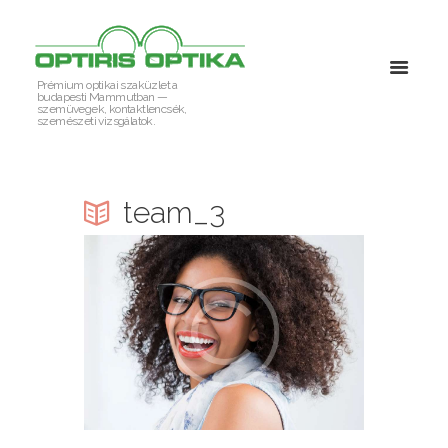
Prémium optikai szaküzlet a
budapesti Mammutban —
szemüvegek, kontaktlencsék,
szemészeti vizsgálatok.
team_3