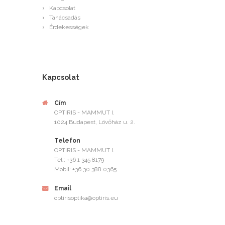
Kapcsolat
Tanácsadás
Érdekességek
Kapcsolat
Cím
OPTIRIS - MAMMUT I.
1024 Budapest, Lövőház u. 2.
Telefon
OPTIRIS - MAMMUT I.
Tel.: +36 1 345 8179
Mobil: +36 30 388 0365
Email
optirisoptika@optiris.eu