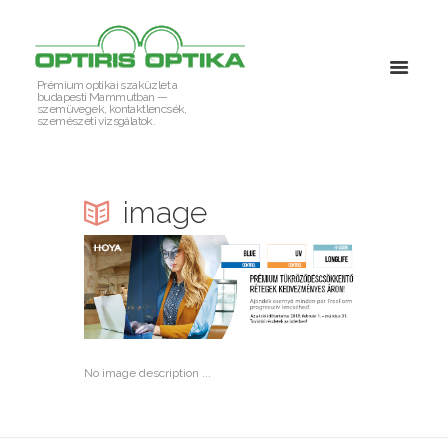
Prémium optikai szaküzlet a
budapesti Mammutban —
szemüvegek, kontaktlencsék,
szemészeti vizsgálatok.
image
No image description ...