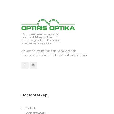
Prémium optikai szaküzlet a
budapesti Mammutban —
szemüvegek, kontaktlencsék,
szemészeti vizsgálatok.
Az Optiris Optika 2013 óta várja vásárlóit
Budapesten a Mammut I. bevásárlóközpontban.
Honlaptérkép
Főoldal
Szolgáltatásaink