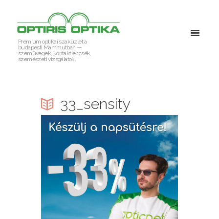
Prémium optikai szaküzlet a
budapesti Mammutban —
szemüvegek, kontaktlencsék,
szemészeti vizsgálatok.
33_sensity