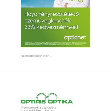
No image description ...
Prémium optikai szaküzlet a
budapesti Mammutban —