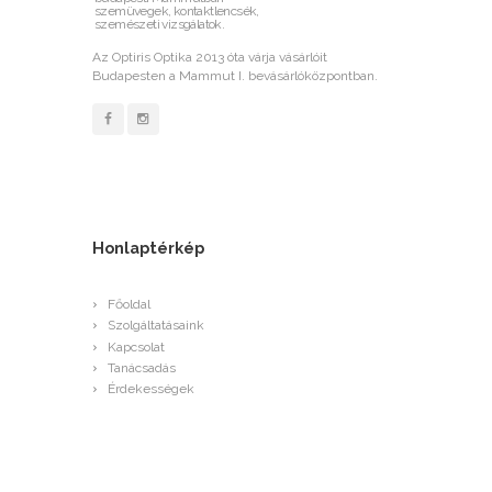
szemüvegek, kontaktlencsék,
szemészeti vizsgálatok.
Az Optiris Optika 2013 óta várja vásárlóit
Budapesten a Mammut I. bevásárlóközpontban.
Honlaptérkép
Főoldal
Szolgáltatásaink
Kapcsolat
Tanácsadás
Érdekességek