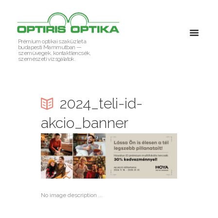
Prémium optikai szaküzlet a
budapesti Mammutban —
szemüvegek, kontaktlencsék,
szemészeti vizsgálatok.
2024_teli-id-
akcio_banner
No image description ...