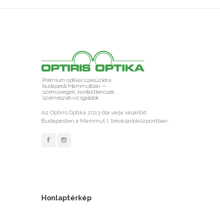
Prémium optikai szaküzlet a
budapesti Mammutban —
szemüvegek, kontaktlencsék,
szemészeti vizsgálatok.
Az Optiris Optika 2013 óta várja vásárlóit
Budapesten a Mammut I. bevásárlóközpontban.
Honlaptérkép