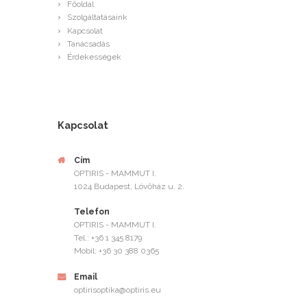
Főoldal
Szolgáltatásaink
Kapcsolat
Tanácsadás
Érdekességek
Kapcsolat
Cím
OPTIRIS - MAMMUT I.
1024 Budapest, Lövőház u. 2.
Telefon
OPTIRIS - MAMMUT I.
Tel.: +36 1 345 8179
Mobil: +36 30 388 0365
Email
optirisoptika@optiris.eu