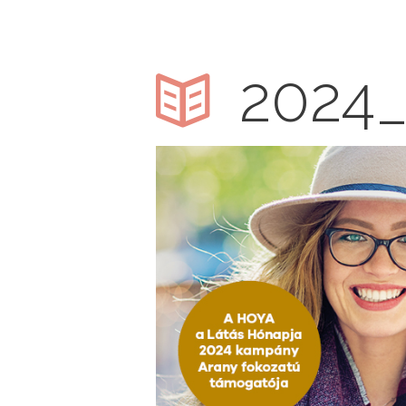
2024_
anner3