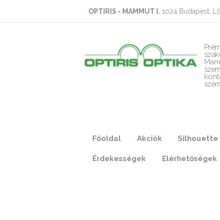
OPTIRIS - MAMMUT I.
1024 Budapest, Lö
Prém
szak
Mam
szem
kont
szem
Főoldal
Akciók
Silhouette
Érdekességek
Elérhetőségek