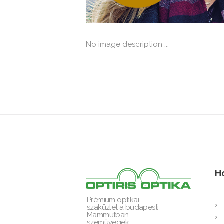
No image description ...
H
Prémium optikai
szaküzlet a budapesti
Mammutban —
szemüvegek,