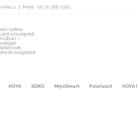
vőház u. 2. Mobil: +36 30 388 0365
ium optikai
üzlet a budapesti
mutban —
üvegek,
aktlencsék,
észeti vizsgálatok.
HOYA
SEIKO
MiyoSmart
Polateszt
HOYA 