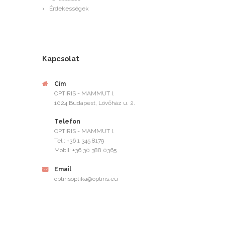
Érdekességek
Kapcsolat
Cím
OPTIRIS - MAMMUT I.
1024 Budapest, Lövőház u. 2.
Telefon
OPTIRIS - MAMMUT I.
Tel.: +36 1 345 8179
Mobil: +36 30 388 0365
Email
optirisoptika@optiris.eu