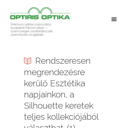
Prémium optikai szaküzlet a
budapesti Mammutban —
szemüvegek, kontaktlencsék,
szemészeti vizsgálatok.
Rendszeresen
megrendezésre
kerülő Esztétika
napjainkon, a
Silhouette keretek
teljes kollekciójából
választhat. (1)