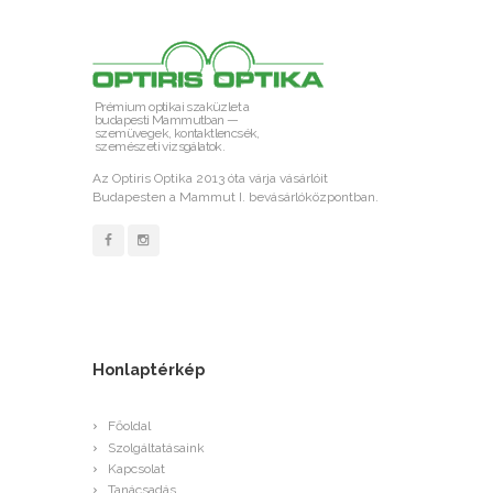
Prémium optikai szaküzlet a
budapesti Mammutban —
szemüvegek, kontaktlencsék,
szemészeti vizsgálatok.
Az Optiris Optika 2013 óta várja vásárlóit
Budapesten a Mammut I. bevásárlóközpontban.
Honlaptérkép
Főoldal
Szolgáltatásaink
Kapcsolat
Tanácsadás