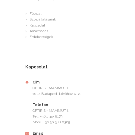
Főoldal
Szolgáltatásaink
Kapcsolat
Tanácsadás
Érdekességek
Kapcsolat
Cím
OPTIRIS - MAMMUT I.
1024 Budapest, Lövőház u. 2.
Telefon
OPTIRIS - MAMMUT I.
Tel.: +36 1 345 8179
Mobil: +36 30 388 0365
Email