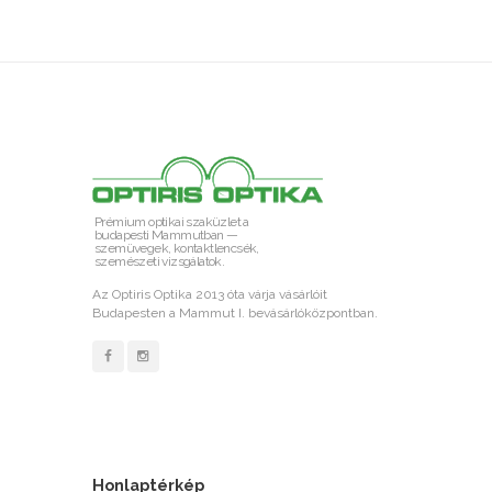
Prémium optikai szaküzlet a
budapesti Mammutban —
szemüvegek, kontaktlencsék,
szemészeti vizsgálatok.
Az Optiris Optika 2013 óta várja vásárlóit
Budapesten a Mammut I. bevásárlóközpontban.
Honlaptérkép