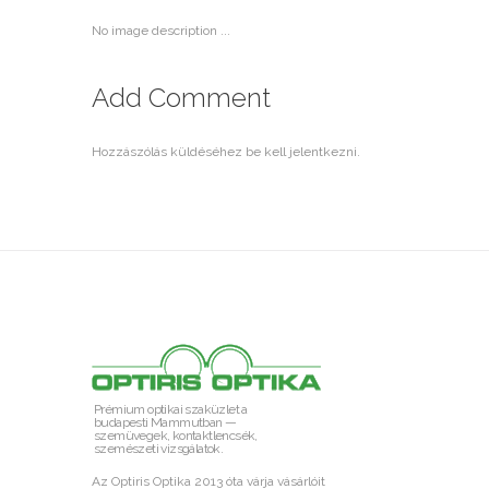
No image description ...
Add Comment
Hozzászólás küldéséhez
be kell jelentkezni
.
Prémium optikai szaküzlet a
budapesti Mammutban —
szemüvegek, kontaktlencsék,
szemészeti vizsgálatok.
Az Optiris Optika 2013 óta várja vásárlóit