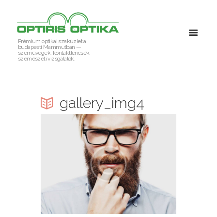
Prémium optikai szaküzlet a
budapesti Mammutban —
szemüvegek, kontaktlencsék,
szemészeti vizsgálatok.
gallery_img4