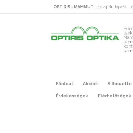
OPTIRIS - MAMMUT I.
1024 Budapest, Lö
Prém
szak
Mam
szem
kont
szem
Főoldal
Akciók
Silhouette
Érdekességek
Elérhetőségek