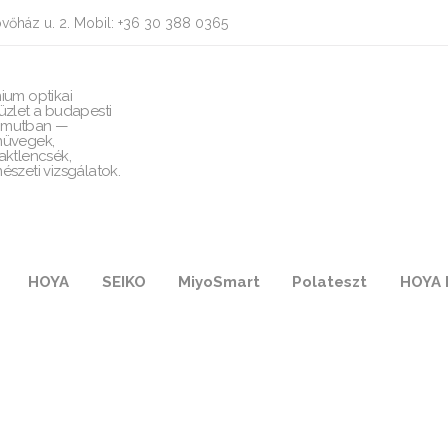
vőház u. 2. Mobil: +36 30 388 0365
ium optikai
üzlet a budapesti
mutban —
üvegek,
aktlencsék,
észeti vizsgálatok.
HOYA
SEIKO
MiyoSmart
Polateszt
HOYA 