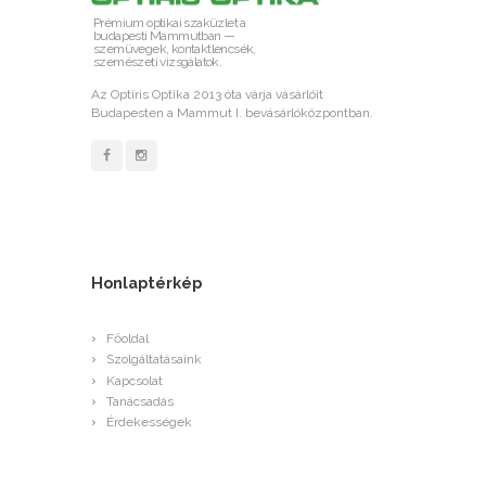
Prémium optikai szaküzlet a
budapesti Mammutban —
szemüvegek, kontaktlencsék,
szemészeti vizsgálatok.
Az Optiris Optika 2013 óta várja vásárlóit
Budapesten a Mammut I. bevásárlóközpontban.
Honlaptérkép
Főoldal
Szolgáltatásaink
Kapcsolat
Tanácsadás
Érdekességek