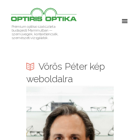
Prémium optikai szaküzlet a
budapesti Mammutban —
szemüvegek, kontaktlencsék,
szemészeti vizsgálatok.
Vörös Péter kép
weboldalra