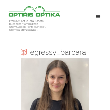
Prémium optikai szaküzlet a
budapesti Mammutban —
szemüvegek, kontaktlencsék,
szemészeti vizsgálatok.
egressy_barbara