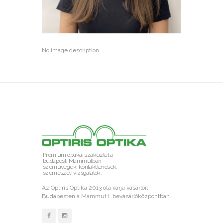
No image description ...
Prémium optikai szaküzlet a
budapesti Mammutban —
szemüvegek, kontaktlencsék,
szemészeti vizsgálatok.
Az Optiris Optika 2013 óta várja vásárlóit
Budapesten a Mammut I. bevásárlóközpontban.