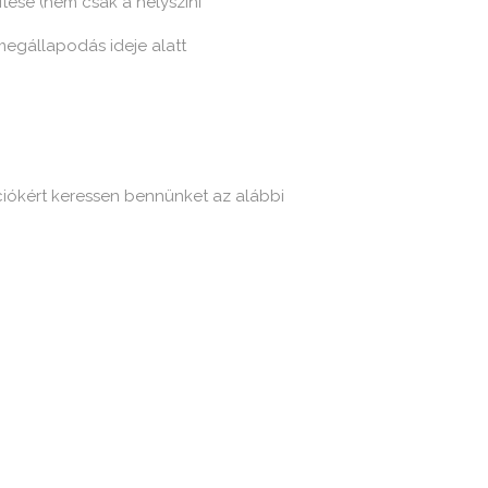
tése (nem csak a helyszíni
egállapodás ideje alatt
ációkért keressen bennünket az alábbi