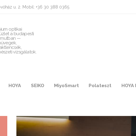
vőház u. 2. Mobil: +36 30 388 0365
ium optikai
üzlet a budapesti
mutban —
üvegek,
aktlencsék,
észeti vizsgálatok.
HOYA
SEIKO
MiyoSmart
Polateszt
HOYA 