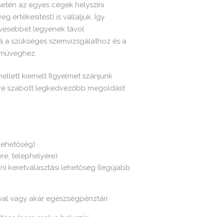
setén az egyes cégek helyszíni
 értékesítést) is vállaljuk. Így
evesebbet legyenek távol
 a szükséges szemvizsgálathoz és a
emüveghez.
lett kiemelt figyelmet szánjunk
égre szabott legkedvezőbb megoldást
lehetőség)
ére, telephelyére)
ni keretválasztási lehetőség (legújabb
ával vagy akár egészségpénztári