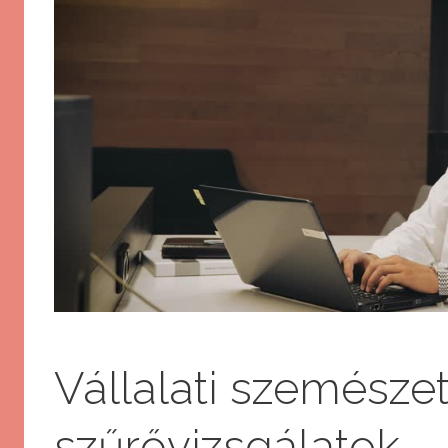
Vállalati szemészet
szűrővizsgálatok