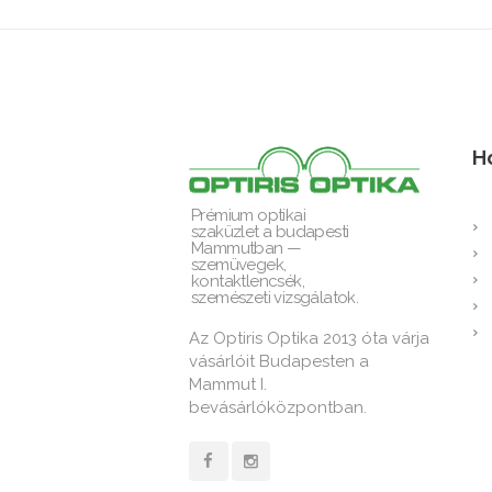
H
Prémium optikai
szaküzlet a budapesti
Mammutban —
szemüvegek,
kontaktlencsék,
szemészeti vizsgálatok.
Az Optiris Optika 2013 óta várja
vásárlóit Budapesten a
Mammut I.
bevásárlóközpontban.