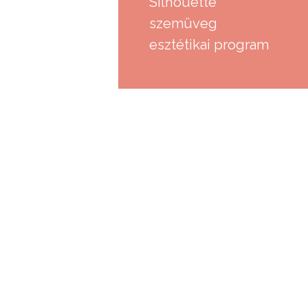
Silhouette
szemüveg
esztétikai program