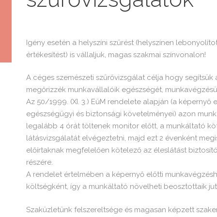
Igény esetén a helyszíni szűrést (helyszínen lebonyolí
értékesítést) is vállaljuk, magas szakmai színvonalon!
A céges szemészeti szűrővizsgálat célja hogy segítsük
megőrizzék munkavállalóik egészségét, munkavégzésü
Az 50/1999. (XI. 3.) EüM rendelete alapján (a képernyő 
egészségügyi és biztonsági követelményei) azon munka
legalább 4 órát töltenek monitor előtt, a munkáltató k
látásvizsgálatát elvégeztetni, majd ezt 2 évenként meg
előírtaknak megfelelően kötelező az éleslátást biztosí
részére.
A rendelet értelmében a képernyő előtti munkavégzés
költségként, így a munkáltató növelheti beosztottaik ju
Szaküzletünk felszereltsége és magasan képzett szake