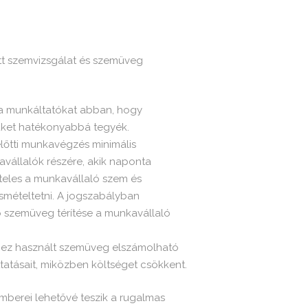
tott szemvizsgálat és szemüveg
 a munkáltatókat abban, hogy
ket hatékonyabbá tegyék.
előtti munkavégzés minimális
vállalók részére, akik naponta
öteles a munkavállaló szem és
ismételtetni. A jogszabályban
tó szemüveg térítése a munkavállaló
hez használt szemüveg elszámolható
ttatásait, miközben költséget csökkent.
mberei lehetővé teszik a rugalmas