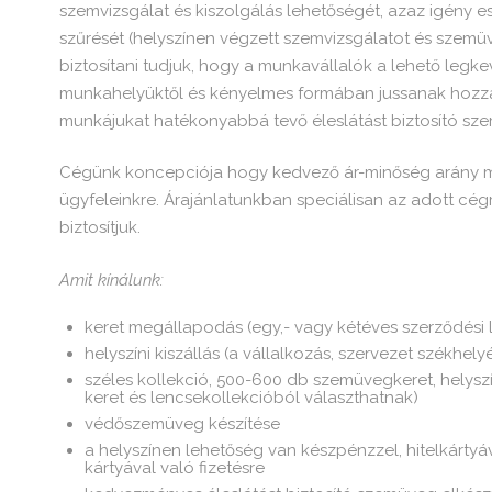
szemvizsgálat és kiszolgálás lehetőségét, azaz igény e
szűrését (helyszínen végzett szemvizsgálatot és szemüveg
biztosítani tudjuk, hogy a munkavállalók a lehető legk
munkahelyüktől és kényelmes formában jussanak hozzá
munkájukat hatékonyabbá tevő éleslátást biztosító sz
Cégünk koncepciója hogy kedvező ár-minőség arány mel
ügyfeleinkre. Árajánlatunkban speciálisan az adott c
biztosítjuk.
Amit kínálunk:
keret megállapodás (egy,- vagy kétéves szerződési 
helyszíni kiszállás (a vállalkozás, szervezet székhely
széles kollekció, 500-600 db szemüvegkeret, helyszí
keret és lencsekollekcióból választhatnak)
védőszemüveg készítése
a helyszínen lehetőség van készpénzzel, hitelkárty
kártyával való fizetésre