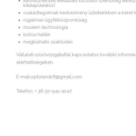
kedvezményes éleslátást biztosító szemüveg elkészí
kitelepüléskor)
családtagoknak kedvezmény üzleteinkben a keret m
rugalmas ügyfélközpontúság
modern technológia
biztos háttér
megbízható szaktudás
Vállalati szűrővizsgálattal kapcsolatos további inform
elérhetőségeken.
E-mail:
optolenskft@gmail.com
Telefon: + 36-30-941-4047