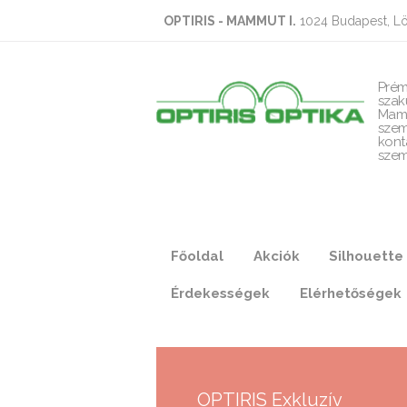
OPTIRIS - MAMMUT I.
1024 Budapest, Lö
Prém
szak
Mam
szem
kont
szem
Főoldal
Akciók
Silhouette
Érdekességek
Elérhetőségek
OPTIRIS Exkluzív