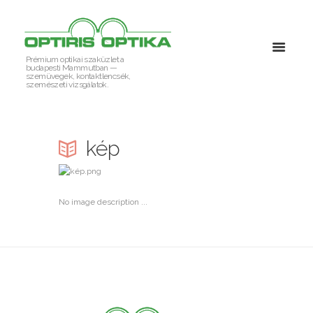
Prémium optikai szaküzlet a
budapesti Mammutban —
szemüvegek, kontaktlencsék,
szemészeti vizsgálatok.
kép
No image description ...