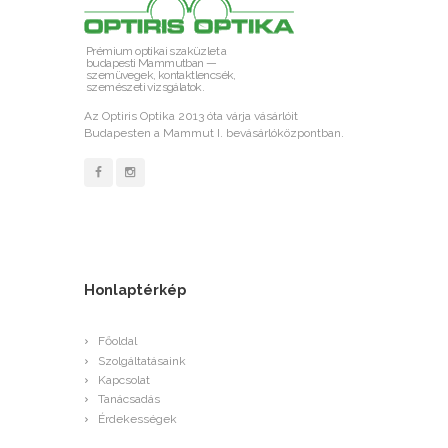
Prémium optikai szaküzlet a
budapesti Mammutban —
szemüvegek, kontaktlencsék,
szemészeti vizsgálatok.
Az Optiris Optika 2013 óta várja vásárlóit
Budapesten a Mammut I. bevásárlóközpontban.
Honlaptérkép
Főoldal
Szolgáltatásaink
Kapcsolat
Tanácsadás
Érdekességek