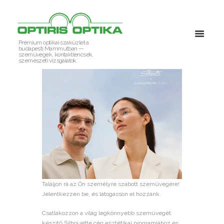
Prémium optikai szaküzlet a
budapesti Mammutban —
szemüvegek, kontaktlencsék,
szemészeti vizsgálatok.
Találjon rá az Ön személyre szabott szemüvegére!
Jelentkezzen be, és látogasson el hozzánk.
Csatlakozzon a világ legkönnyebb szemüvegét
készítő Silhouette cég esztétikai programjához és