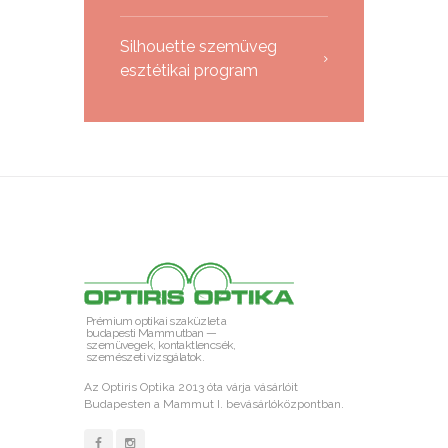
Silhouette szemüveg
esztétikai program
Prémium optikai szaküzlet a
budapesti Mammutban —
szemüvegek, kontaktlencsék,
szemészeti vizsgálatok.
Az Optiris Optika 2013 óta várja vásárlóit
Budapesten a Mammut I. bevásárlóközpontban.