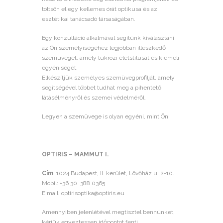
töltsön el egy kellemes órát optikusa és az
esztétikai tanácsadó társaságában.
Egy konzultáció alkalmával segítünk kiválasztani
az Ön személyiségéhez legjobban illeszkedő
szemüveget, amely tükrözi életstílusát és kiemeli
egyéniségét.
Elkészítjük személyes szemüvegprofilját, amely
segítségével többet tudhat meg a pihentető
látásélményről és szemei védelméről.
Legyen a szemüvege is olyan egyéni, mint Ön!
OPTIRIS – MAMMUT I.
Cím
: 1024 Budapest, II. kerület, Lövőház u. 2-10.
Mobil: +36 30 388 0365
E:mail:
optirisoptika@optiris.eu
Amennyiben jelenlétével megtisztel bennünket,
kérjük egyeztessen időpontot fenti