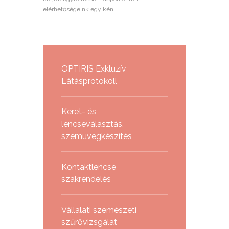
elérhetőségeink egyikén.
OPTIRIS Exkluzív
Látásprotokoll
Keret- és
lencseválasztás,
szemüvegkészítés
Kontaktlencse
szakrendelés
Vállalati szemészeti
szűrővizsgálat