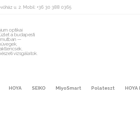
vőház u. 2. Mobil: +36 30 388 0365
ium optikai
üzlet a budapesti
mutban —
üvegek,
aktlencsék,
észeti vizsgálatok.
HOYA
SEIKO
MiyoSmart
Polateszt
HOYA 