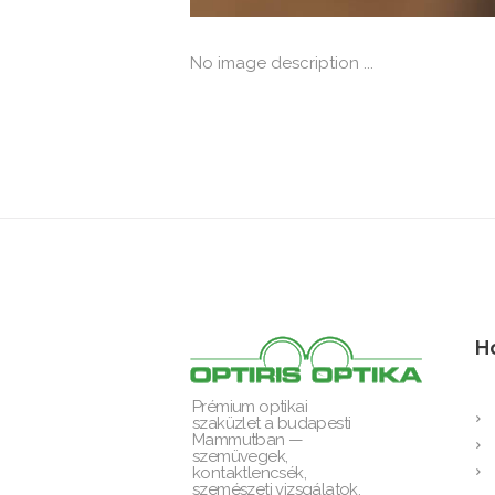
No image description ...
H
Prémium optikai
szaküzlet a budapesti
Mammutban —
szemüvegek,
kontaktlencsék,
szemészeti vizsgálatok.