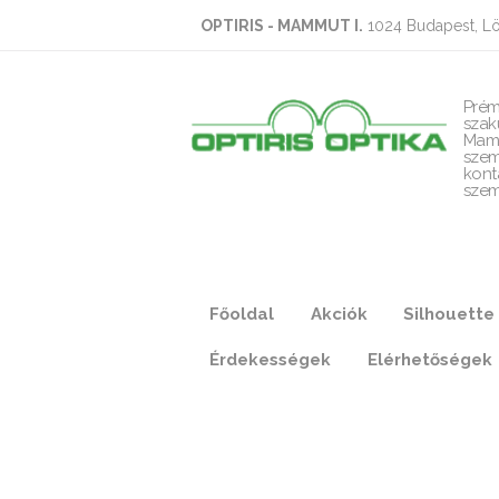
OPTIRIS - MAMMUT I.
1024 Budapest, Lö
Prém
szak
Mam
szem
kont
szem
Főoldal
Akciók
Silhouette
Érdekességek
Elérhetőségek