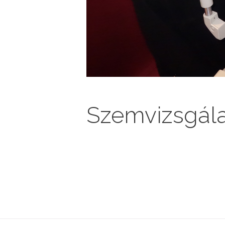
Szemvizsgála