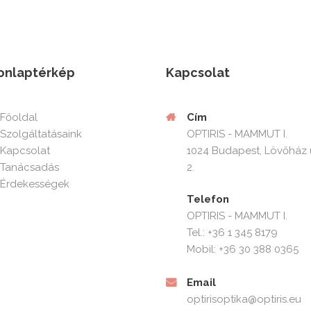
onlaptérkép
Kapcsolat
Cím
Főoldal
OPTIRIS - MAMMUT I.
Szolgáltatásaink
1024 Budapest, Lövőház 
Kapcsolat
2.
Tanácsadás
Érdekességek
Telefon
OPTIRIS - MAMMUT I.
Tel.: +36 1 345 8179
Mobil: +36 30 388 0365
Email
optirisoptika@optiris.eu