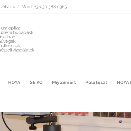
vőház u. 2. Mobil: +36 30 388 0365
ium optikai
üzlet a budapesti
mutban —
üvegek,
aktlencsék,
észeti vizsgálatok.
HOYA
SEIKO
MiyoSmart
Polateszt
HOYA 