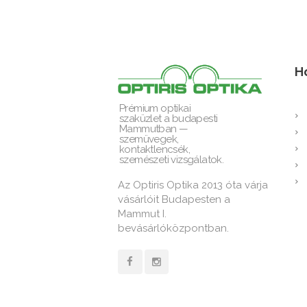
H
Prémium optikai
szaküzlet a budapesti
Mammutban —
szemüvegek,
kontaktlencsék,
szemészeti vizsgálatok.
Az Optiris Optika 2013 óta várja
vásárlóit Budapesten a
Mammut I.
bevásárlóközpontban.