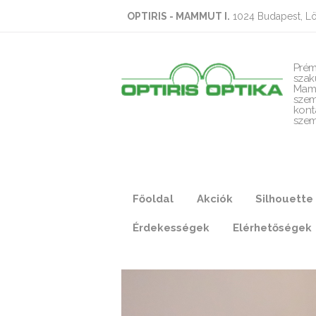
OPTIRIS - MAMMUT I.
1024 Budapest, Lö
Prém
szak
Mam
szem
kont
szem
Főoldal
Akciók
Silhouette
Érdekességek
Elérhetőségek