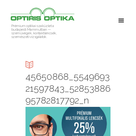
Prémium optikai szaküzlet a
budapesti Mammutban —
szemüvegek, kontaktlencsék,
szemészeti vizsgálatok.
45650868_5549693
21597843_52853886
95782817792_n