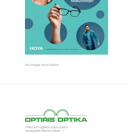
No image description ...
Prémium optikai szaküzlet a
budapesti Mammutban —