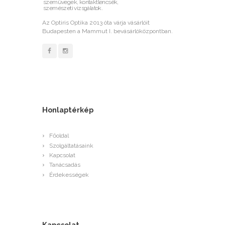
szemüvegek, kontaktlencsék,
szemészeti vizsgálatok.
Az Optiris Optika 2013 óta várja vásárlóit
Budapesten a Mammut I. bevásárlóközpontban.
Honlaptérkép
Főoldal
Szolgáltatásaink
Kapcsolat
Tanácsadás
Érdekességek
Kapcsolat