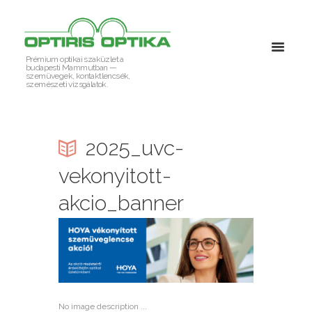
Prémium optikai szaküzlet a
budapesti Mammutban —
szemüvegek, kontaktlencsék,
szemészeti vizsgálatok.
2025_uvc-
vekonyitott-
akcio_banner
No image description ...