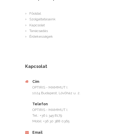
Főoldal
Szolgáltatásaink
Kapcsolat
Tanácsadás
Érdekességek
Kapcsolat
Cím
OPTIRIS - MAMMUT I.
1024 Budapest, Lövőház u. 2.
Telefon
OPTIRIS - MAMMUT I.
Tel.: +36 1 345 8179
Mobil: +36 30 388 0365
Email