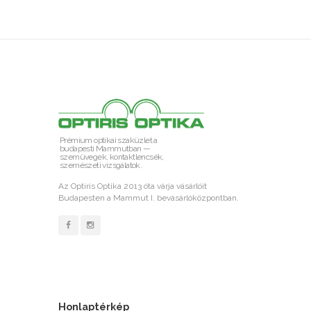
Prémium optikai szaküzlet a
budapesti Mammutban —
szemüvegek, kontaktlencsék,
szemészeti vizsgálatok.
Az Optiris Optika 2013 óta várja vásárlóit
Budapesten a Mammut I. bevásárlóközpontban.
Honlaptérkép