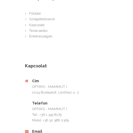
Főoldal
Szolgáltatásaink
Kapcsolat
Tanácsadás
Érdekességek
Kapcsolat
Cím
OPTIRIS - MAMMUT I.
1024 Budapest, Lövőház u. 2.
Telefon
OPTIRIS - MAMMUT I.
Tel.: +36 1 345 8179
Mobil: +36 30 388 0365
Email