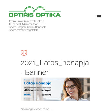
Prémium optikai szaküzlet a
budapesti Mammutban —
szemüvegek, kontaktlencsék,
szemészeti vizsgálatok.
2021_Latas_honapja
_Banner
No image description ...