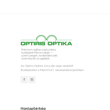
Prémium optikai szaküzlet a
budapesti Mammutban —
szemüvegek, kontaktlencsék,
szemészeti vizsgálatok.
Az Optiris Optika 2013 óta várja vásárlóit
Budapesten a Mammut I. bevásárlóközpontban.
Honlaptérkép