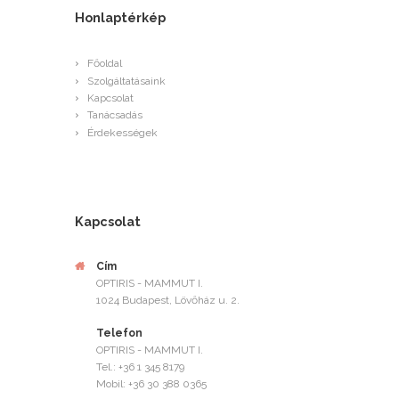
Honlaptérkép
Főoldal
Szolgáltatásaink
Kapcsolat
Tanácsadás
Érdekességek
Kapcsolat
Cím
OPTIRIS - MAMMUT I.
1024 Budapest, Lövőház u. 2.
Telefon
OPTIRIS - MAMMUT I.
Tel.: +36 1 345 8179
Mobil: +36 30 388 0365