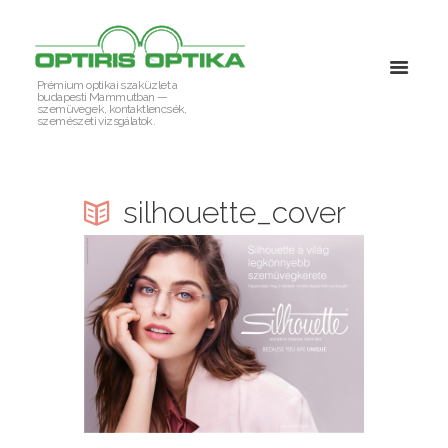
Prémium optikai szaküzlet a
budapesti Mammutban —
szemüvegek, kontaktlencsék,
szemészeti vizsgálatok.
silhouette_cover