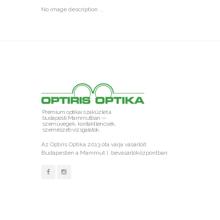
No image description ...
Prémium optikai szaküzlet a
budapesti Mammutban —
szemüvegek, kontaktlencsék,
szemészeti vizsgálatok.
Az Optiris Optika 2013 óta várja vásárlóit
Budapesten a Mammut I. bevásárlóközpontban.