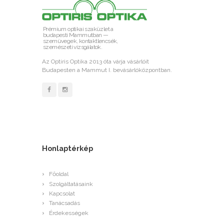
Prémium optikai szaküzlet a
budapesti Mammutban —
szemüvegek, kontaktlencsék,
szemészeti vizsgálatok.
Az Optiris Optika 2013 óta várja vásárlóit
Budapesten a Mammut I. bevásárlóközpontban.
Honlaptérkép
Főoldal
Szolgáltatásaink
Kapcsolat
Tanácsadás
Érdekességek