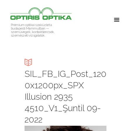
Prémium optikai szaküzlet a
budapesti Mammutban —
szemüvegek, kontaktlencsék,
szemészeti vizsgálatok.
SIL_FB_IG_Post_120
0x1200px_SPX
Illusion 2935
4510_V1_Şuntil 09-
2022