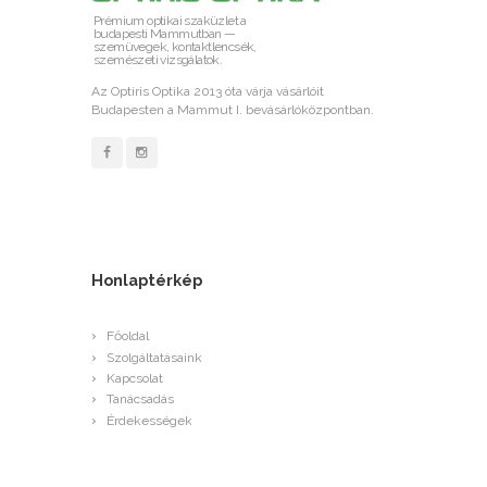
Prémium optikai szaküzlet a
budapesti Mammutban —
szemüvegek, kontaktlencsék,
szemészeti vizsgálatok.
Az Optiris Optika 2013 óta várja vásárlóit
Budapesten a Mammut I. bevásárlóközpontban.
Honlaptérkép
Főoldal
Szolgáltatásaink
Kapcsolat
Tanácsadás
Érdekességek