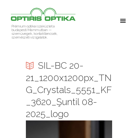
Prémium optikai szaküzlet a
budapesti Mammutban —
szemüvegek, kontaktlencsék,
szemészeti vizsgálatok.
SIL-BC 20-
21_1200x1200px_TN
G_Crystals_5551_KF
_3620_Şuntil 08-
2025_logo