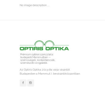
No image description ...
Prémium optikai szaküzlet a
budapesti Mammutban —
szemüvegek, kontaktlencsék,
szemészeti vizsgálatok.
Az Optiris Optika 2013 óta várja vásárlóit
Budapesten a Mammut I. bevásárlóközpontban.