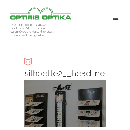
Prémium optikai szaküzlet a
budapesti Mammutban —
szemüvegek, kontaktlencsék,
szemészeti vizsgálatok.
silhoette2__headline