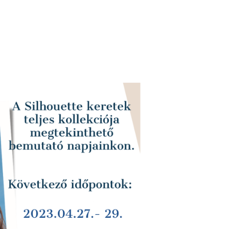
Next
2023_