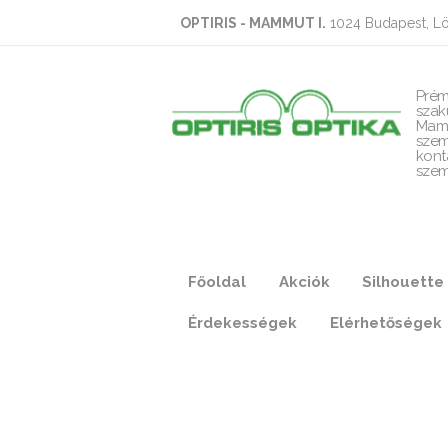
OPTIRIS - MAMMUT I.
1024 Budapest, Lö
Prém
szak
Mam
szem
kont
szem
Főoldal
Akciók
Silhouette
Érdekességek
Elérhetőségek