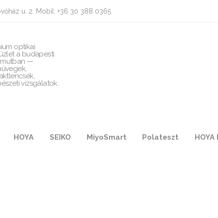
vőház u. 2. Mobil: +36 30 388 0365
ium optikai
üzlet a budapesti
mutban —
üvegek,
aktlencsék,
észeti vizsgálatok.
HOYA
SEIKO
MiyoSmart
Polateszt
HOYA 