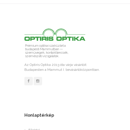
Prémium optikai szaküzlet a
budapesti Mammutban —
szemüvegek, kontaktlencsék,
szemészeti vizsgálatok.
Az Optiris Optika 2013 óta várja vásárlóit
Budapesten a Mammut I. bevásárlóközpontban.
Honlaptérkép