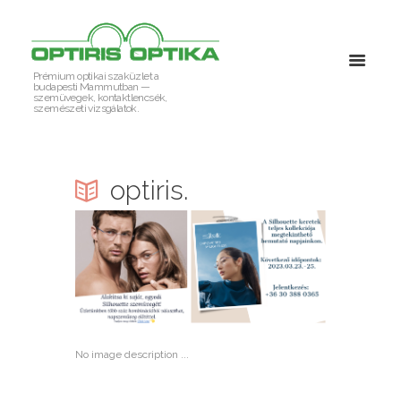
Prémium optikai szaküzlet a
budapesti Mammutban —
szemüvegek, kontaktlencsék,
szemészeti vizsgálatok.
optiris.
No image description ...