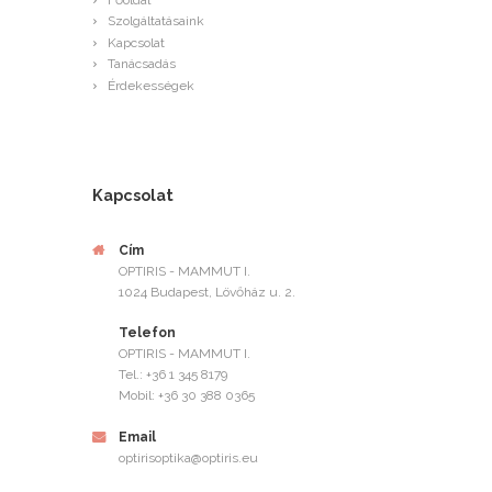
Főoldal
Szolgáltatásaink
Kapcsolat
Tanácsadás
Érdekességek
Kapcsolat
Cím
OPTIRIS - MAMMUT I.
1024 Budapest, Lövőház u. 2.
Telefon
OPTIRIS - MAMMUT I.
Tel.: +36 1 345 8179
Mobil: +36 30 388 0365
Email
optirisoptika@optiris.eu