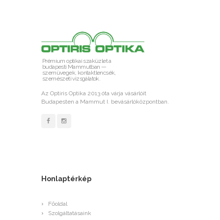
Prémium optikai szaküzlet a
budapesti Mammutban —
szemüvegek, kontaktlencsék,
szemészeti vizsgálatok.
Az Optiris Optika 2013 óta várja vásárlóit
Budapesten a Mammut I. bevásárlóközpontban.
Honlaptérkép
Főoldal
Szolgáltatásaink