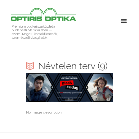
Prémium optikai szaküzlet a
budapesti Mammutban —
szemüvegek, kontaktlencsék,
szemészeti vizsgálatok.
Névtelen terv (9)
No image description ...