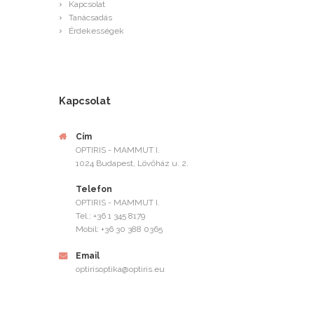
Kapcsolat
Tanácsadás
Érdekességek
Kapcsolat
Cím
OPTIRIS - MAMMUT I.
1024 Budapest, Lövőház u. 2.
Telefon
OPTIRIS - MAMMUT I.
Tel.: +36 1 345 8179
Mobil: +36 30 388 0365
Email
optirisoptika@optiris.eu