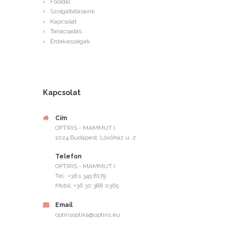
Főoldal
Szolgáltatásaink
Kapcsolat
Tanácsadás
Érdekességek
Kapcsolat
Cím
OPTIRIS - MAMMUT I.
1024 Budapest, Lövőház u. 2.
Telefon
OPTIRIS - MAMMUT I.
Tel.: +36 1 345 8179
Mobil: +36 30 388 0365
Email
optirisoptika@optiris.eu