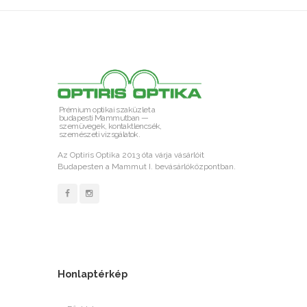
Prémium optikai szaküzlet a
budapesti Mammutban —
szemüvegek, kontaktlencsék,
szemészeti vizsgálatok.
Az Optiris Optika 2013 óta várja vásárlóit
Budapesten a Mammut I. bevásárlóközpontban.
Honlaptérkép