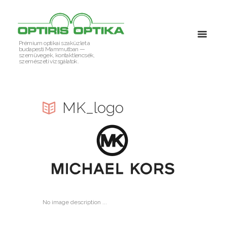
Prémium optikai szaküzlet a
budapesti Mammutban —
szemüvegek, kontaktlencsék,
szemészeti vizsgálatok.
MK_logo
No image description ...