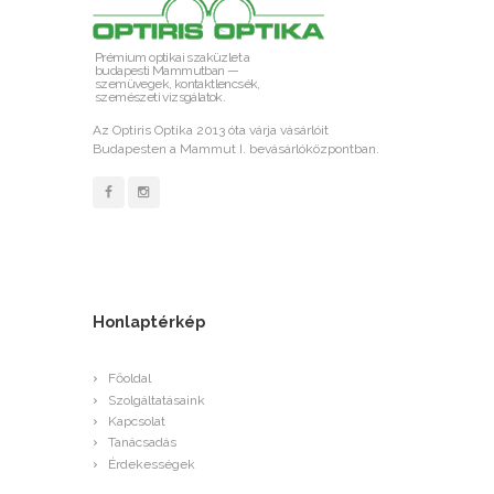
Prémium optikai szaküzlet a
budapesti Mammutban —
szemüvegek, kontaktlencsék,
szemészeti vizsgálatok.
Az Optiris Optika 2013 óta várja vásárlóit
Budapesten a Mammut I. bevásárlóközpontban.
Honlaptérkép
Főoldal
Szolgáltatásaink
Kapcsolat
Tanácsadás
Érdekességek