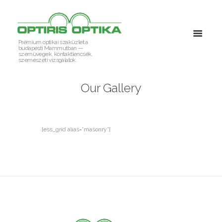
Prémium optikai szaküzlet a
budapesti Mammutban —
szemüvegek, kontaktlencsék,
szemészeti vizsgálatok.
Our Gallery
[ess_grid alias=”masonry”]