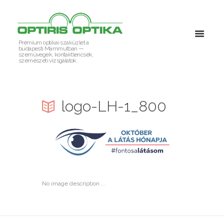
Prémium optikai szaküzlet a
budapesti Mammutban —
szemüvegek, kontaktlencsék,
szemészeti vizsgálatok.
logo-LH-1_800
No image description ...