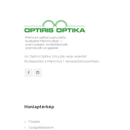
Prémium optikai szaküzlet a
budapesti Mammutban —
szemüvegek, kontaktlencsék,
szemészeti vizsgálatok.
Az Optiris Optika 2013 óta várja vásárlóit
Budapesten a Mammut I. bevásárlóközpontban.
Honlaptérkép
Főoldal
Szolgáltatásaink