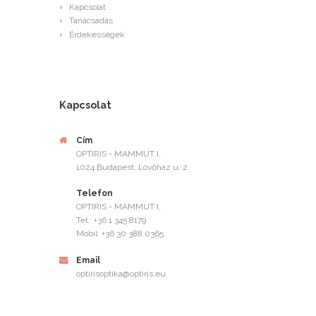
Kapcsolat
Tanácsadás
Érdekességek
Kapcsolat
Cím
OPTIRIS - MAMMUT I.
1024 Budapest, Lövőház u. 2.
Telefon
OPTIRIS - MAMMUT I.
Tel.: +36 1 345 8179
Mobil: +36 30 388 0365
Email
optirisoptika@optiris.eu