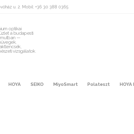
vőház u. 2. Mobil: +36 30 388 0365
ium optikai
üzlet a budapesti
mutban —
üvegek,
aktlencsék,
észeti vizsgálatok.
HOYA
SEIKO
MiyoSmart
Polateszt
HOYA 