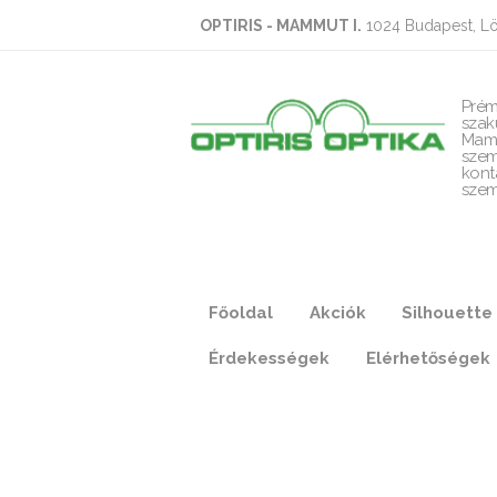
OPTIRIS - MAMMUT I.
1024 Budapest, Lö
Prém
szak
Mam
szem
kont
szem
Főoldal
Akciók
Silhouette
Érdekességek
Elérhetőségek