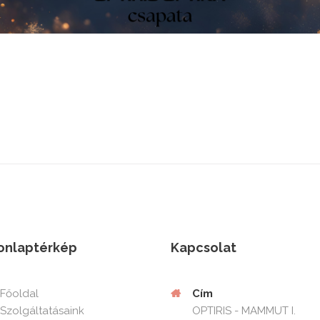
onlaptérkép
Kapcsolat
Cím
Főoldal
OPTIRIS - MAMMUT I.
Szolgáltatásaink