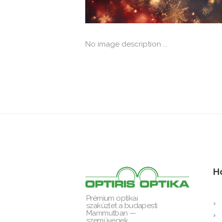
No image description ...
H
Prémium optikai
szaküzlet a budapesti
Mammutban —
szemüvegek,