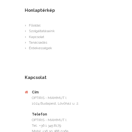
Honlaptérkép
Főoldal
Szolgáltatásaink
Kapcsolat
Tanácsadás
Érdekességek
Kapcsolat
Cím
OPTIRIS - MAMMUT I.
1024 Budapest, Lövőház u. 2.
Telefon
OPTIRIS - MAMMUT I.
Tel.: +36 1 345 8179
Mobil: +36 30 388 0365