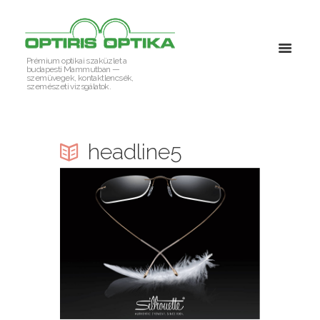
Prémium optikai szaküzlet a
budapesti Mammutban —
szemüvegek, kontaktlencsék,
szemészeti vizsgálatok.
headline5