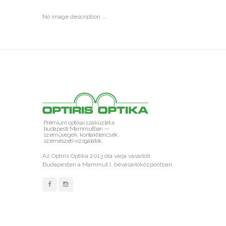
No image description ...
Prémium optikai szaküzlet a
budapesti Mammutban —
szemüvegek, kontaktlencsék,
szemészeti vizsgálatok.
Az Optiris Optika 2013 óta várja vásárlóit
Budapesten a Mammut I. bevásárlóközpontban.