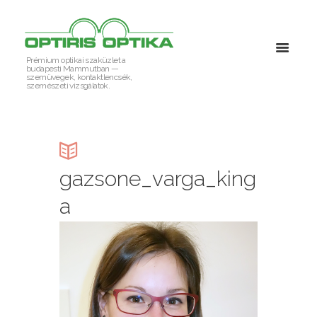
Prémium optikai szaküzlet a
budapesti Mammutban —
szemüvegek, kontaktlencsék,
szemészeti vizsgálatok.
gazsone_varga_king
a