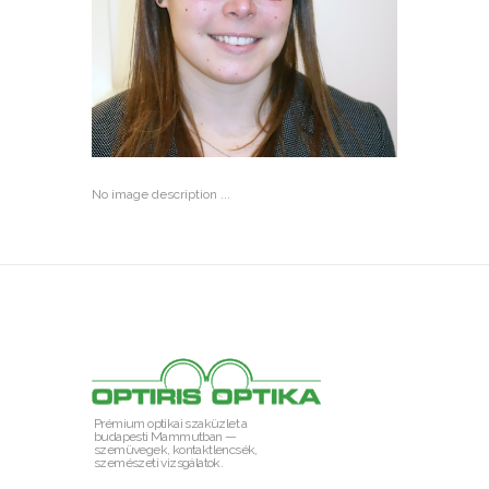
No image description ...
Prémium optikai szaküzlet a
budapesti Mammutban —
szemüvegek, kontaktlencsék,
szemészeti vizsgálatok.