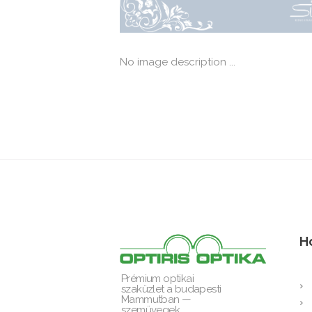
No image description ...
H
Prémium optikai
szaküzlet a budapesti
Mammutban —
szemüvegek,