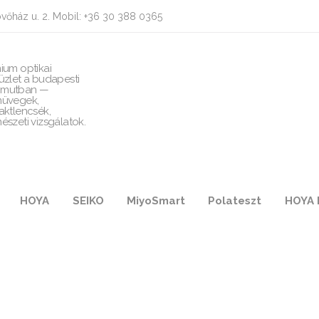
vőház u. 2. Mobil: +36 30 388 0365
ium optikai
üzlet a budapesti
mutban —
üvegek,
aktlencsék,
észeti vizsgálatok.
HOYA
SEIKO
MiyoSmart
Polateszt
HOYA 