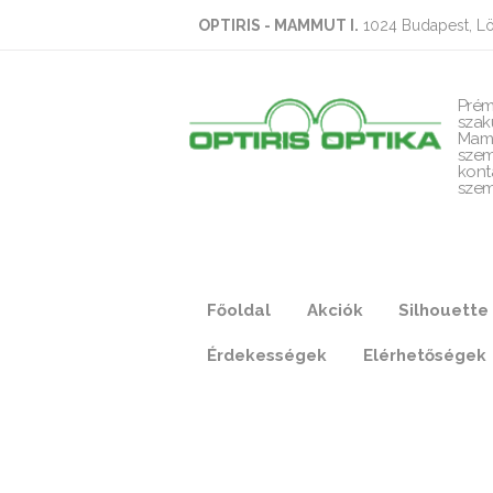
OPTIRIS - MAMMUT I.
1024 Budapest, Lö
Prém
szak
Mam
szem
kont
szem
Főoldal
Akciók
Silhouette
Érdekességek
Elérhetőségek