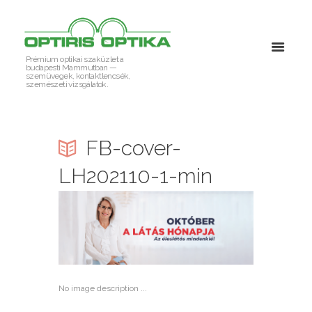
Prémium optikai szaküzlet a
budapesti Mammutban —
szemüvegek, kontaktlencsék,
szemészeti vizsgálatok.
FB-cover-
LH202110-1-min
No image description ...