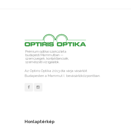
Prémium optikai szaküzlet a
budapesti Mammutban —
szemüvegek, kontaktlencsék,
szemészeti vizsgálatok.
Az Optiris Optika 2013 óta várja vásárlóit
Budapesten a Mammut I. bevásárlóközpontban.
Honlaptérkép