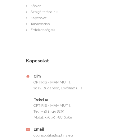
Főoldal
Szolgáltatásaink
Kapcsolat
Tanácsadás
Érdekességek
Kapcsolat
Cím
OPTIRIS - MAMMUT I.
1024 Budapest, Lövőház u. 2.
Telefon
OPTIRIS - MAMMUT I.
Tel.: +36 1 345 8179
Mobil: +36 30 388 0365
Email
optirisoptika@optiris.eu