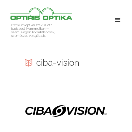
Prémium optikai szaküzlet a
budapesti Mammutban —
szemüvegek, kontaktlencsék,
szemészeti vizsgálatok.
ciba-vision