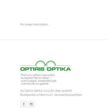
No image description ...
Prémium optikai szaküzlet a
budapesti Mammutban —
szemüvegek, kontaktlencsék,
szemészeti vizsgálatok.
Az Optiris Optika 2013 óta várja vásárlóit
Budapesten a Mammut I. bevásárlóközpontban.