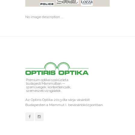
No image description ...
Prémium optikai szaküzlet a
budapesti Mammutban —
szemüvegek, kontaktlencsék,
szemészeti vizsgálatok.
Az Optiris Optika 2013 óta várja vásárlóit
Budapesten a Mammut I. bevásárlóközpontban.