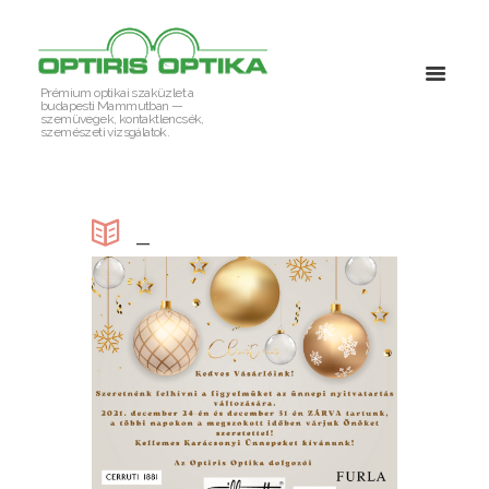
Prémium optikai szaküzlet a
budapesti Mammutban —
szemüvegek, kontaktlencsék,
szemészeti vizsgálatok.
_