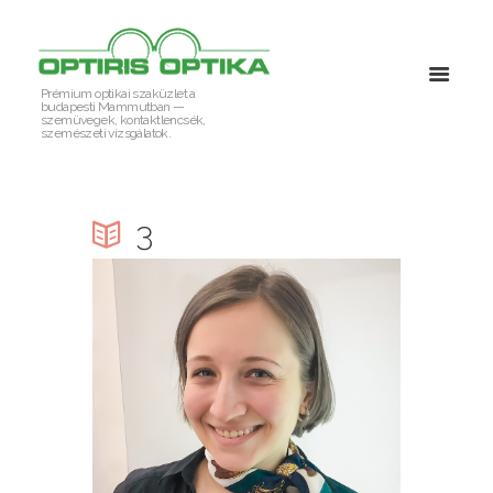
Prémium optikai szaküzlet a
budapesti Mammutban —
szemüvegek, kontaktlencsék,
szemészeti vizsgálatok.
3