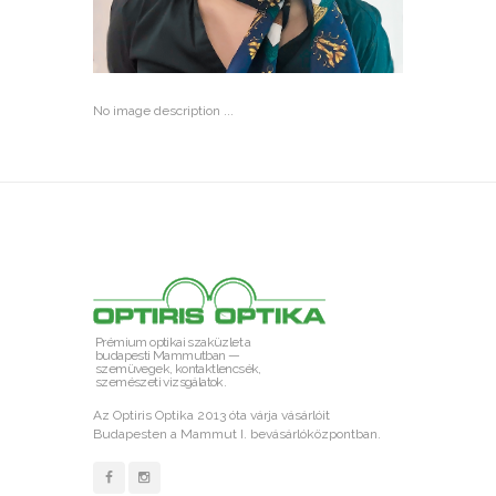
No image description ...
Prémium optikai szaküzlet a
budapesti Mammutban —
szemüvegek, kontaktlencsék,
szemészeti vizsgálatok.
Az Optiris Optika 2013 óta várja vásárlóit
Budapesten a Mammut I. bevásárlóközpontban.