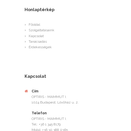
Honlaptérkép
Főoldal
Szolgáltatásaink
Kapcsolat
Tanácsadás
Érdekességek
Kapcsolat
Cím
OPTIRIS - MAMMUT I.
1024 Budapest, Lövőház u. 2.
Telefon
OPTIRIS - MAMMUT I.
Tel.: +36 1 345 8179
Mobil: +36 30 388 0365