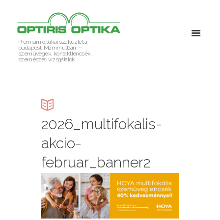
Prémium optikai szaküzlet a
budapesti Mammutban —
szemüvegek, kontaktlencsék,
szemészeti vizsgálatok.
2026_multifokalis-
akcio-
februar_banner2