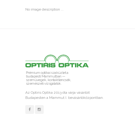
No image description ...
Prémium optikai szaküzlet a
budapesti Mammutban —
szemüvegek, kontaktlencsék,
szemészeti vizsgálatok.
Az Optiris Optika 2013 óta várja vásárlóit
Budapesten a Mammut I. bevásárlóközpontban.