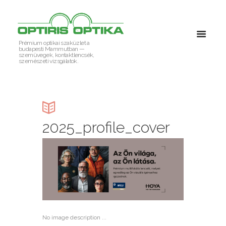
Prémium optikai szaküzlet a
budapesti Mammutban —
szemüvegek, kontaktlencsék,
szemészeti vizsgálatok.
2025_profile_cover
No image description ...