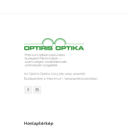
Prémium optikai szaküzlet a
budapesti Mammutban —
szemüvegek, kontaktlencsék,
szemészeti vizsgálatok.
Az Optiris Optika 2013 óta várja vásárlóit
Budapesten a Mammut I. bevásárlóközpontban.
Honlaptérkép