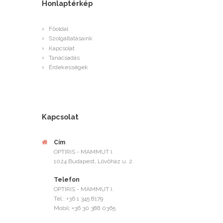
Honlaptérkép
Főoldal
Szolgáltatásaink
Kapcsolat
Tanácsadás
Érdekességek
Kapcsolat
Cím
OPTIRIS - MAMMUT I.
1024 Budapest, Lövőház u. 2.
Telefon
OPTIRIS - MAMMUT I.
Tel.: +36 1 345 8179
Mobil: +36 30 388 0365