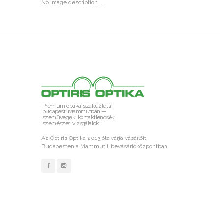
No image description ...
Prémium optikai szaküzlet a
budapesti Mammutban —
szemüvegek, kontaktlencsék,
szemészeti vizsgálatok.
Az Optiris Optika 2013 óta várja vásárlóit
Budapesten a Mammut I. bevásárlóközpontban.