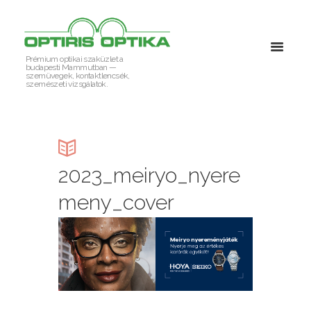
Prémium optikai szaküzlet a
budapesti Mammutban —
szemüvegek, kontaktlencsék,
szemészeti vizsgálatok.
2023_meiryo_nyere
meny_cover