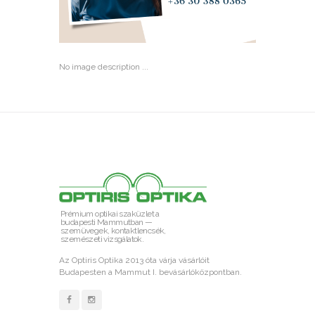
No image description ...
Prémium optikai szaküzlet a
budapesti Mammutban —
szemüvegek, kontaktlencsék,
szemészeti vizsgálatok.
Az Optiris Optika 2013 óta várja vásárlóit
Budapesten a Mammut I. bevásárlóközpontban.