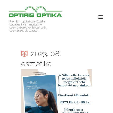
Prémium optikai szaküzlet a
budapesti Mammutban —
szemüvegek, kontaktlencsék,
szemészeti vizsgálatok.
2023. 08.
esztétika