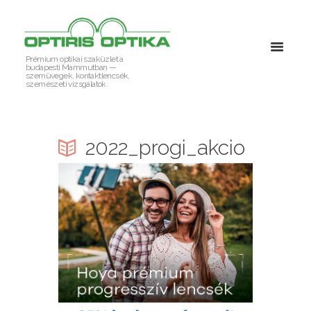
Prémium optikai szaküzlet a
budapesti Mammutban —
szemüvegek, kontaktlencsék,
szemészeti vizsgálatok.
2022_progi_akcio