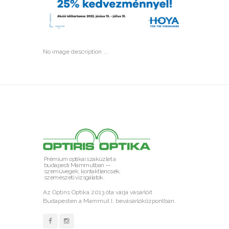
No image description ...
Prémium optikai szaküzlet a
budapesti Mammutban —
szemüvegek, kontaktlencsék,
szemészeti vizsgálatok.
Az Optiris Optika 2013 óta várja vásárlóit
Budapesten a Mammut I. bevásárlóközpontban.