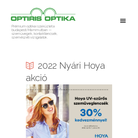
Prémium optikai szaküzlet a
budapesti Mammutban —
szemüvegek, kontaktlencsék,
szemészeti vizsgálatok.
2022 Nyári Hoya
akció