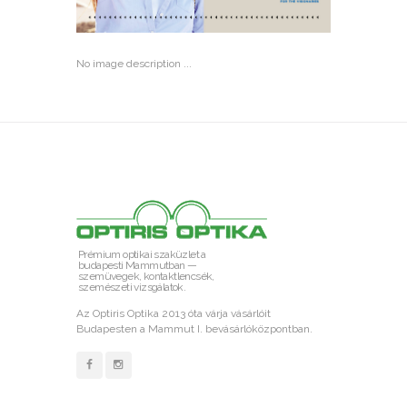
No image description ...
Prémium optikai szaküzlet a
budapesti Mammutban —
szemüvegek, kontaktlencsék,
szemészeti vizsgálatok.
Az Optiris Optika 2013 óta várja vásárlóit
Budapesten a Mammut I. bevásárlóközpontban.