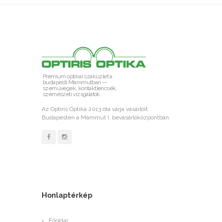
Prémium optikai szaküzlet a
budapesti Mammutban —
szemüvegek, kontaktlencsék,
szemészeti vizsgálatok.
Az Optiris Optika 2013 óta várja vásárlóit
Budapesten a Mammut I. bevásárlóközpontban.
Honlaptérkép
Főoldal