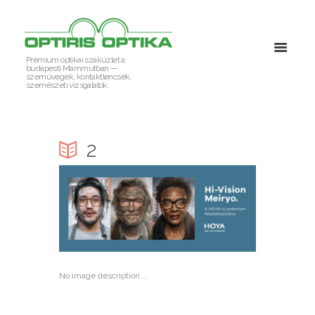
Prémium optikai szaküzlet a
budapesti Mammutban —
szemüvegek, kontaktlencsék,
szemészeti vizsgálatok.
2
No image description ...