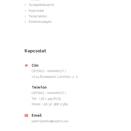
Szolgáltatásaink
Kapcsolat
Tanácsadás
Érdekességek
Kapcsolat
Cím
OPTIRIS - MAMMUT I.
1024 Budapest, Lövőház u. 2.
Telefon
OPTIRIS - MAMMUT I.
Tel.: +36 1 345 8179
Mobil: +36 30 388 0365
Email
optirisoptika@optiris.eu