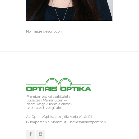
No image description ...
Prémium optikai szaküzlet a
budapesti Mammutban —
szemüvegek, kontaktlencsék,
szemészeti vizsgálatok.
Az Optiris Optika 2013 óta várja vásárlóit
Budapesten a Mammut I. bevásárlóközpontban.