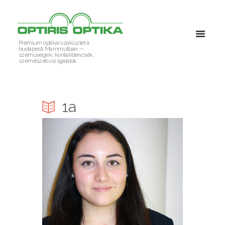
Prémium optikai szaküzlet a
budapesti Mammutban —
szemüvegek, kontaktlencsék,
szemészeti vizsgálatok.
1a