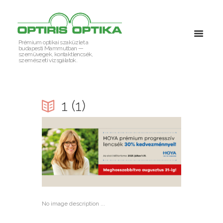
Prémium optikai szaküzlet a
budapesti Mammutban —
szemüvegek, kontaktlencsék,
szemészeti vizsgálatok.
1 (1)
No image description ...