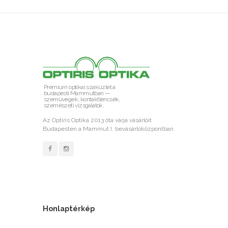
Prémium optikai szaküzlet a
budapesti Mammutban —
szemüvegek, kontaktlencsék,
szemészeti vizsgálatok.
Az Optiris Optika 2013 óta várja vásárlóit
Budapesten a Mammut I. bevásárlóközpontban.
Honlaptérkép