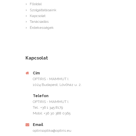
Főoldal
Szolgáltatásaink
Kapcsolat
Tanácsadás
Érdekességek
Kapcsolat
Cím
OPTIRIS - MAMMUT I.
1024 Budapest, Lövőház u. 2.
Telefon
OPTIRIS - MAMMUT I.
Tel.: +36 1 345 8179
Mobil: +36 30 388 0365
Email
optirisoptika@optiris.eu